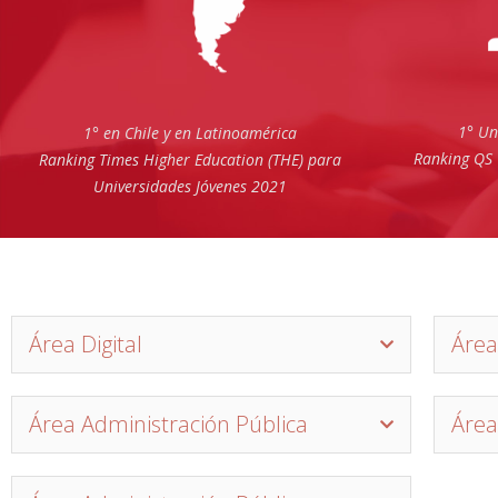
1° Un
1° en Chile y en Latinoamérica
Ranking QS 
Ranking Times Higher Education (THE) para
Universidades Jóvenes 2021
Área Digital
Área
Área Administración Pública
Área