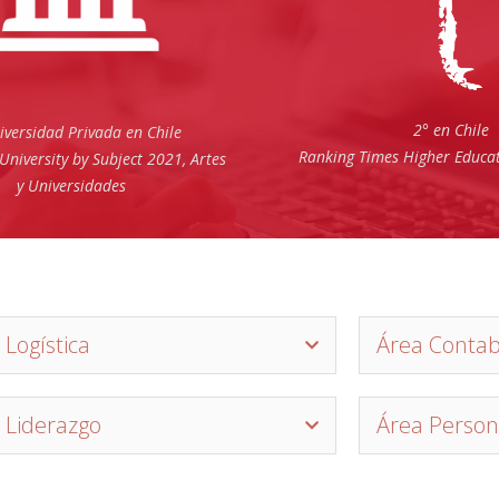
2° en Chile
iversidad Privada en Chile
Ranking Times Higher Educa
University by Subject 2021, Artes
y Universidades
 Logística
Área Contab
 Liderazgo
Área Person