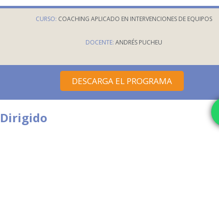
CURSO:
COACHING APLICADO EN INTERVENCIONES DE EQUIPOS
DOCENTE:
ANDRÉS PUCHEU
DESCARGA EL PROGRAMA
Dirigido
Directivos, supervisores y profesionales, tanto de áreas de gestión de perso
otros que deben asumir la formación y apoyo de personas y equipos
Requisitos
Copia de cédula de Identidad o DNI por ambos lad
Currículum Vitae.