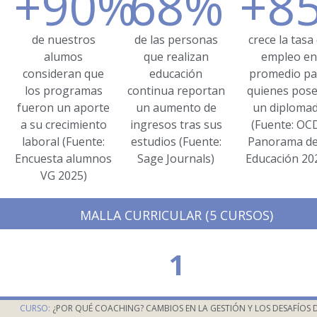
+
90
%
68
%
+
8
de nuestros
de las personas
crece la tasa
alumos
que realizan
empleo en
consideran que
educación
promedio pa
los programas
continua reportan
quienes pos
fueron un aporte
un aumento de
un diploma
a su crecimiento
ingresos tras sus
(Fuente: OC
laboral (Fuente:
estudios (Fuente:
Panorama de
Encuesta alumnos
Sage Journals)
Educación 202
VG 2025)
MALLA CURRICULAR (5 CURSOS)
1
CURSO:
¿POR QUÉ COACHING? CAMBIOS EN LA GESTIÓN Y LOS DESAFÍOS D