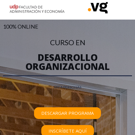
100% ONLINE
CURSO EN
DESARROLLO
ORGANIZACIONAL
ÁREA PERSONAS
DESCARGAR PROGRAMA
INSCRÍBETE AQUÍ