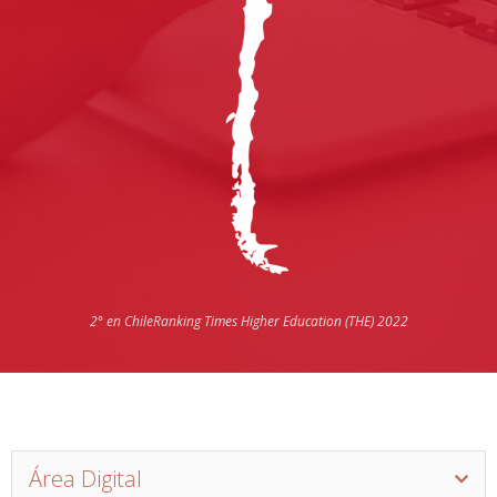
2° en Chile
Ranking Times Higher Education (THE) 2022
Área Digital