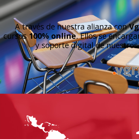
A través de nuestra alianza con
Vg
cursos
100% online
. Ellos se encarg
y soporte digital de nuestro