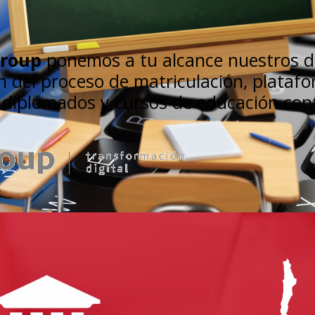
roup
ponemos a tu alcance nuestros d
an del proceso de matriculación, plataf
s diplomados y cursos de educación con