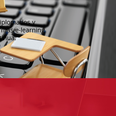
iplomados y
ormas e-learning
tinua.